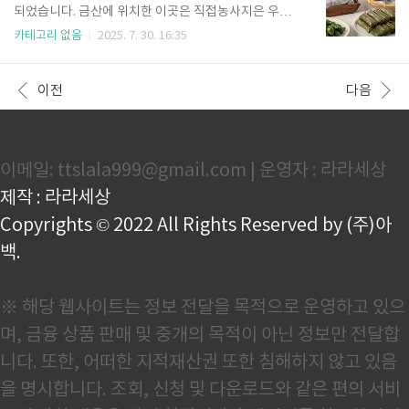
아침 불주꾸미볶음 대구 맛집의 이름은 '산중식당 팔공
되었습니다. 금산에 위치한 이곳은 직접농사지은 우리
산 본점'입니다. 명칭 : 산중식당 팔공산 본점 주소 : 대구
농산물 추부깻잎을 통째로 넣어 만든 떡국떡으로 끓인
카테고리 없음
2025. 7. 30. 16:35
동구 팔공산로185길 55 산중식당 팔공산 본점 예약전
고기듬뿍 영양가득 사골깻잎떡국과 현미깻잎가래떡 ,
화번호 : 0507-1431-0448 영업시간 : 11시 30분 ~ 20
현미깻잎인절미, 깻잎반찬 맛집인데요. 깻잎 떡 외에도
시 30분(토, 일은 21시까지..
다양한 깻잎으로 만든 다양한 음식을 온라인으로도 구
이전
다음
매할 수 있는 곳입니다. 6시내고향 금산 깻잎 떡 맛집에
대한 정보를 알아보시고 즐겨보세요. 6시내고향 금산
깻잎 떡 맛집 요약 정보 6시내고향 금산 깻잎 떡 맛집의
이름은 '추부깻담'입니다. 명칭 : 추부깻담 주소 : 충남 금
이메일: ttslala999@gmail.com | 운영자 : 라라세상
산군 추부면 성덕길 3 예약전화번호 : 0507-1419-052
1 영업시간 : 10시 ~ 18시 브레이크 타임 : 없음 휴무 :
제작 : 라라세상
없음 TIP) ..
Copyrights © 2022 All Rights Reserved by (주)아
백.
※ 해당 웹사이트는 정보 전달을 목적으로 운영하고 있으
며, 금융 상품 판매 및 중개의 목적이 아닌 정보만 전달합
니다. 또한, 어떠한 지적재산권 또한 침해하지 않고 있음
을 명시합니다. 조회, 신청 및 다운로드와 같은 편의 서비