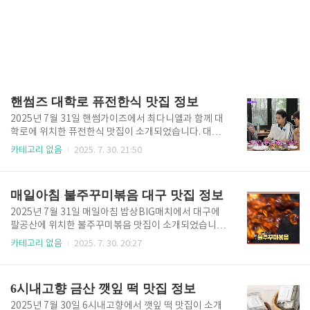
핸썸즈 대학로 퓨전한식 맛집 정보
2025년 7월 31일 핸썸가이즈에서 최다니엘과 함께 대
학로에 위치한 퓨전한식 맛집이 소개되었습니다. 대학
로에서 웨이팅이 있을 정도로 인기 있는 한식 퓨전 맛집
카테고리 없음
2025. 7. 30. 21:50
으로 인기 메뉴인 명란 치즈 순두부는 매콤하면서도 치
즈의 풍미가 가득하며, 차돌 들기름 국수는 시원하고 고
소한 맛이 일품인데요. 차슈 김치 덮밥과 스키야키 덮밥
매일아침 불주꾸미볶음 대구 맛집 정보
등 다양한 밥 메뉴도 준비되어 있는 맛집입니다. 핸썸즈
대학로 퓨전한식 맛집에 대한 정보를 알아보시고 즐겨
2025년 7월 31일 매일아침 밥상BIG매치에서 대구에
보세요. 핸썸즈 대학로 퓨전한식 맛집 요약 정보 핸썸즈
팔공산에 위치한 불주꾸미볶음 맛집이 소개되었습니
대학로 퓨전한식 맛집의 이름은 '오이지 대학로'입니다.
다. 불맛이 살아있는 직화 쭈꾸미와 갈비, 그리고 향긋
카테고리 없음
2025. 7. 30. 20:27
명칭 : 오이지 대학로 주소 : 서울 종로구 대학로9길 33
한 곤드레나물밥으로 유명한 한식당으로 김에 싸먹는
예약전화번호 : 0507-1355-9977 영업시간 : 11시 30
곤드레밥은 고소하고 맛있으며, 매콤한 쭈꾸미볶음과
분 ~ 22시(라스트오더 2..
잘 어울려 많은 분들이 찾는 맛집인데요. 매일아침 불주
6시내고향 금산 깻잎 떡 맛집 정보
꾸미볶음 대구 맛집에 대한 정보를 알아보시고 즐겨보
세요. 매일아침 불주꾸미볶음 대구 맛집 요약 정보 매일
2025년 7월 30일 6시내고향에서 깻잎 떡 맛집이 소개